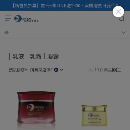
【新會員招募】註冊+綁LINE送$300，首購贈夏日雙件組
乳液｜乳霜｜凝露
預設排序
所有篩選條件
共 10 件商品