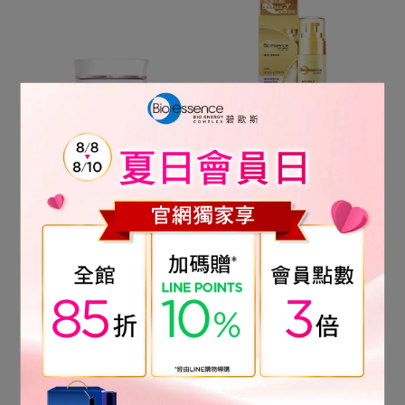
【Bio-essence 碧歐斯】
【Bio-essence 碧歐斯】
超能煥白極光亮膚霜50g
金萃黃金滋養乳100ml（乳
液）-升級
NT$399
NT$590
NT$519
NT$899
加入購物車
加入購物車