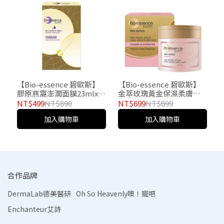
【Bio-essence 碧歐斯】
【Bio-essence 碧歐斯】
膠原燕窩澎潤面膜23mlx10
金萃玫瑰黃金保濕柔膚棉
入
片70片
NT$499
NT$890
NT$699
NT$899
加入購物車
加入購物車
合作品牌
DermaLab德美醫研
Oh So Heavenly噢！寵吧
Enchanteur艾詩