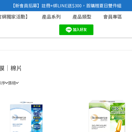
【新會員招募】註冊+綁LINE送$300，首購贈夏日雙件組
官網獨家活動】
產品系列
產品類型
會員專區
膜｜棉片
排序
價格