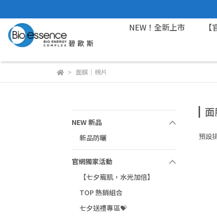
NEW！全新上市
【
面膜｜棉片
面
NEW 新品
預設
新品防曬
官網獨家活動
【七夕寵肌，水光加倍】
TOP 熱銷組合
七夕送禮專區💝