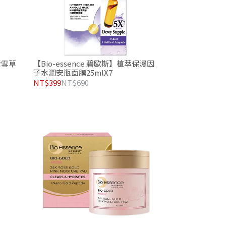
積雪草
【Bio-essence 碧歐斯】植萃保濕因
子水潤安瓶面膜25mlX7
NT$399
NT$690