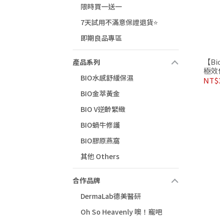
限時買一送一
7天試用不滿意保證退貨⭐
即期良品專區
【Bi
產品系列
極效
BIO水感舒緩保濕
NT$
BIO金萃黃金
BIO V逆齡緊緻
BIO蝸牛修護
BIO膠原燕窩
其他 Others
合作品牌
DermaLab德美醫研
Oh So Heavenly 噢！寵吧